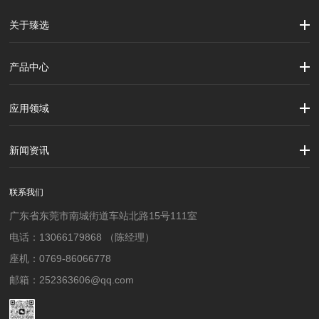
关于臻选
公司简介
企业文化
大事记
产品中心
劳保用品
焊接配件、焊接易耗品
钢材
焊接材料
测量计量工具
切割器械及器材
紧固件
吊索具
应用领域
建筑行业
加工制造行业
材料行业
新闻资讯
公司新闻
行业资讯
联系我们
广东省东莞市南城街道车站北路15号111室
电话：13066179868 （陈经理）
座机：0769-86066778
邮箱：252363606@qq.com