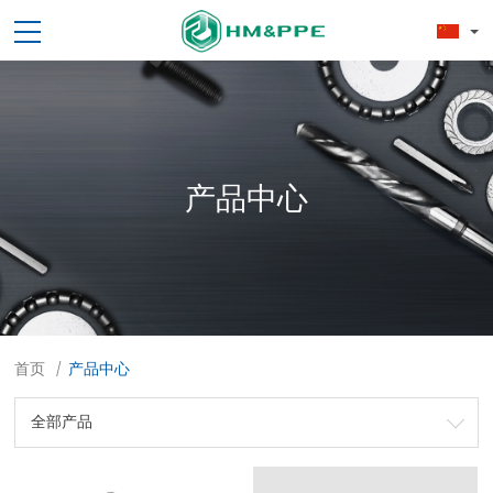
产品中心
首页
产品中心
/
全部产品
劳保用品
焊接配件、焊接易耗品
钢材
焊接材料
测量计量工具
切割器械及器材
紧固件
吊索具