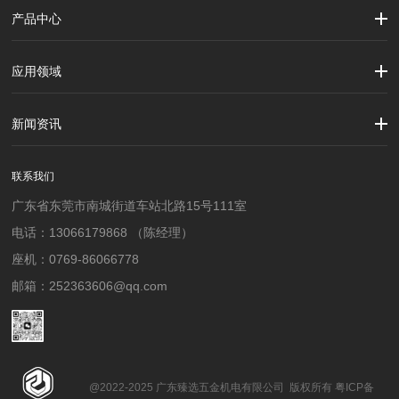
产品中心
劳保用品
焊接配件、焊接易耗品
钢材
焊接材料
测量计量工具
切割器械及器材
紧固件
吊索具
应用领域
建筑行业
加工制造行业
材料行业
新闻资讯
公司新闻
行业资讯
联系我们
广东省东莞市南城街道车站北路15号111室
电话：13066179868 （陈经理）
座机：0769-86066778
邮箱：252363606@qq.com
@2022-2025 广东臻选五金机电有限公司 版权所有 粤ICP备