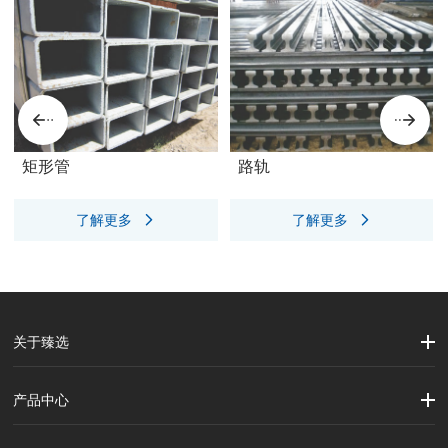
矩形管
路轨
了解更多
了解更多
关于臻选
公司简介
企业文化
大事记
产品中心
劳保用品
焊接配件、焊接易耗品
钢材
焊接材料
测量计量工具
切割器械及器材
紧固件
吊索具