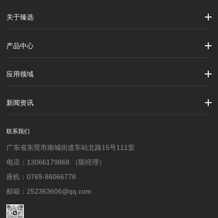
关于臻选
公司简介
企业文化
大事记
产品中心
劳保用品
焊接配件、焊接易耗品
钢材
焊接材料
测量计量工具
切割器械及器材
紧固件
吊索具
应用领域
建筑行业
加工制造行业
材料行业
新闻资讯
公司新闻
行业资讯
联系我们
广东省东莞市南城街道车站北路15号111室
电话：13066179868 （陈经理）
座机：0769-86066778
邮箱：252363606@qq.com