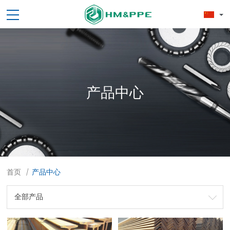
产品中心
首页
产品中心
/
全部产品
劳保用品
焊接配件、焊接易耗品
钢材
焊接材料
测量计量工具
切割器械及器材
紧固件
吊索具