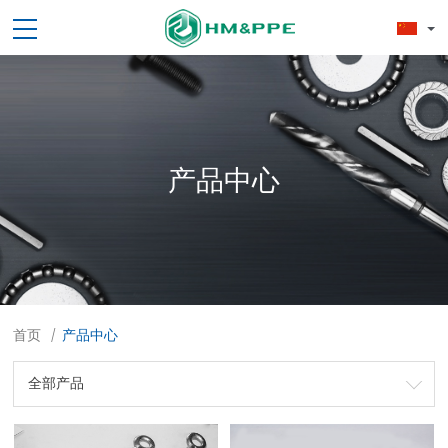
产品中心
首页
产品中心
/
全部产品
劳保用品
焊接配件、焊接易耗品
钢材
焊接材料
测量计量工具
切割器械及器材
紧固件
吊索具