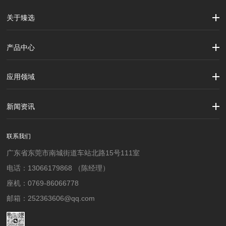
关于臻选
公司简介
企业文化
大事记
产品中心
劳保用品
焊接配件、焊接易耗品
钢材
焊接材料
测量计量工具
切割器械及器材
紧固件
吊索具
应用领域
建筑行业
加工制造行业
材料行业
新闻资讯
公司新闻
行业资讯
联系我们
广东省东莞市南城街道车站北路15号111室
电话：13066179868 （陈经理）
座机：0769-86066778
邮箱：252363606@qq.com