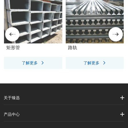
矩形管
路轨
了解更多
了解更多
关于臻选
公司简介
企业文化
大事记
产品中心
劳保用品
焊接配件、焊接易耗品
钢材
焊接材料
测量计量工具
切割器械及器材
紧固件
吊索具