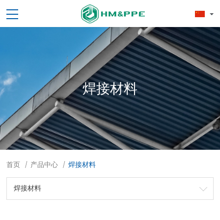
焊接材料
首页
产品中心
焊接材料
/
/
焊接材料
劳保用品
焊接配件、焊接易耗品
钢材
焊接材料
测量计量工具
切割器械及器材
紧固件
吊索具