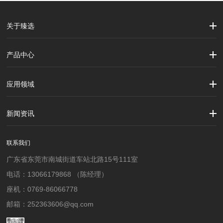
关于臻选
公司简介
企业文化
大事记
产品中心
劳保用品
焊接配件、焊接易耗品
钢材
焊接材料
测量计量工具
切割器械及器材
紧固件
吊索具
应用领域
建筑行业
加工制造行业
材料行业
新闻资讯
公司新闻
行业资讯
联系我们
广东省东莞市南城街道车站北路15号111室
电话：13066179868 （陈经理）
座机：0769-86066778
邮箱：252363606@qq.com