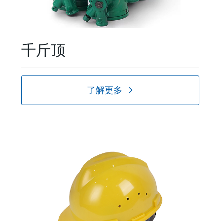
千斤顶
了解更多