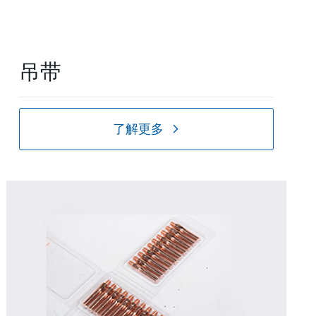
吊带
了解更多