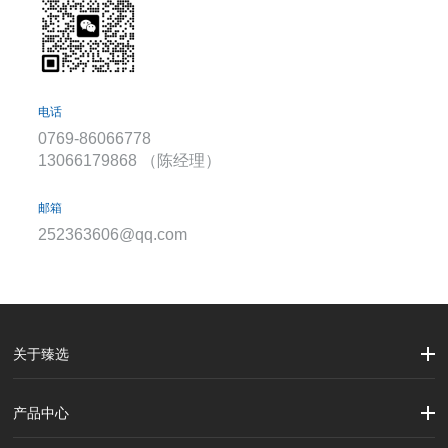
电话
0769-86066778
13066179868 （陈经理）
邮箱
252363606@qq.com
关于臻选
公司简介
企业文化
大事记
产品中心
劳保用品
焊接配件、焊接易耗品
钢材
焊接材料
测量计量工具
切割器械及器材
紧固件
吊索具