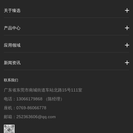
关于臻选
公司简介
企业文化
大事记
产品中心
劳保用品
焊接配件、焊接易耗品
钢材
焊接材料
测量计量工具
切割器械及器材
紧固件
吊索具
应用领域
建筑行业
加工制造行业
材料行业
新闻资讯
公司新闻
行业资讯
联系我们
广东省东莞市南城街道车站北路15号111室
电话：13066179868 （陈经理）
座机：0769-86066778
邮箱：252363606@qq.com