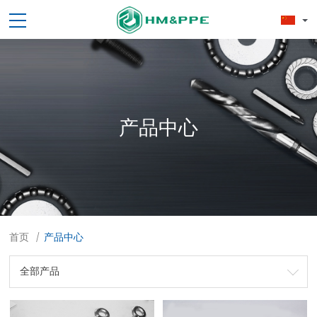
产品中心
首页
产品中心
/
全部产品
劳保用品
焊接配件、焊接易耗品
钢材
焊接材料
测量计量工具
切割器械及器材
紧固件
吊索具