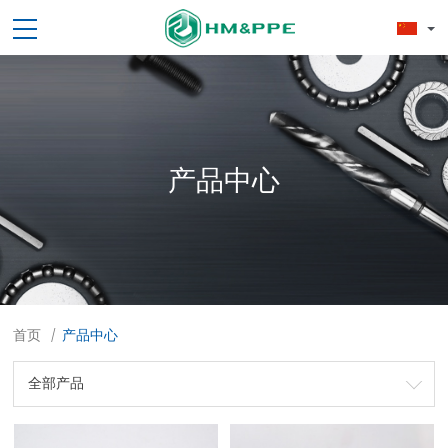
产品中心
首页
产品中心
/
全部产品
劳保用品
焊接配件、焊接易耗品
钢材
焊接材料
测量计量工具
切割器械及器材
紧固件
吊索具