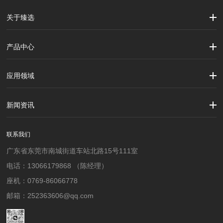
关于臻选
公司简介
企业文化
大事记
产品中心
劳保用品
焊接配件、焊接易耗品
钢材
焊接材料
测量计量工具
切割器械及器材
紧固件
吊索具
应用领域
建筑行业
加工制造行业
材料行业
新闻资讯
公司新闻
行业资讯
联系我们
广东省东莞市南城街道车站北路15号111室
电话：13066179868 （陈经理）
座机：0769-86066778
邮箱：252363606@qq.com