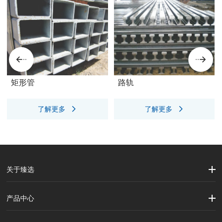
矩形管
路轨
了解更多
了解更多
关于臻选
公司简介
企业文化
大事记
产品中心
劳保用品
焊接配件、焊接易耗品
钢材
焊接材料
测量计量工具
切割器械及器材
紧固件
吊索具