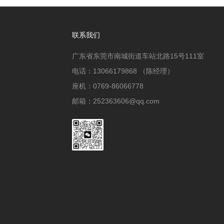
联系我们
广东省东莞市南城街道车站北路15号111室
电话：13066179868 （陈经理）
座机：0769-86066778
邮箱：252363606@qq.com