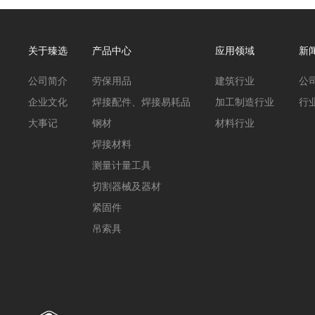
关于臻选
产品中心
应用领域
新
公司简介
劳保用品
建筑行业
公
企业文化
焊接配件、焊接易耗品
加工制造行业
行
大事记
钢材
材料行业
焊接材料
测量计量工具
切割器械及器材
紧固件
吊索具