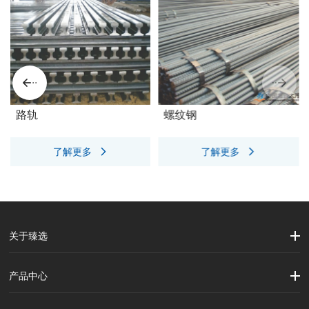
路轨
螺纹钢
了解更多
了解更多
关于臻选
公司简介
企业文化
大事记
产品中心
劳保用品
焊接配件、焊接易耗品
钢材
焊接材料
测量计量工具
切割器械及器材
紧固件
吊索具