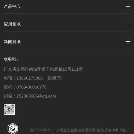
产品中心
劳保用品
焊接配件、焊接易耗品
钢材
焊接材料
测量计量工具
切割器械及器材
紧固件
吊索具
应用领域
建筑行业
加工制造行业
材料行业
新闻资讯
公司新闻
行业资讯
联系我们
广东省东莞市南城街道车站北路15号111室
电话：13066179868 （陈经理）
座机：0769-86066778
邮箱：252363606@qq.com
@2022-2025 广东臻选五金机电有限公司 版权所有 粤ICP备