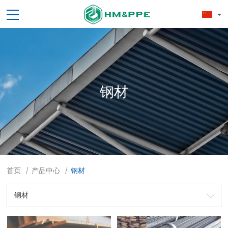
钢材
首页
产品中心
钢材
/
/
钢材
劳保用品
焊接配件、焊接易耗品
钢材
焊接材料
测量计量工具
切割器械及器材
紧固件
吊索具