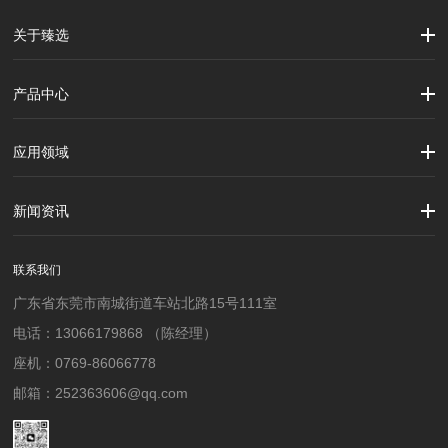
关于臻选
公司简介
企业文化
大事记
产品中心
劳保用品
焊接配件、焊接易耗品
钢材
焊接材料
测量计量工具
切割器械及器材
紧固件
吊索具
应用领域
建筑行业
加工制造行业
材料行业
新闻资讯
公司新闻
行业资讯
联系我们
广东省东莞市南城街道车站北路15号111室
电话：13066179868 （陈经理）
座机：0769-86066778
邮箱：252363606@qq.com