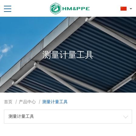
测量计量工具
首页
产品中心
测量计量工具
/
/
测量计量工具
劳保用品
焊接配件、焊接易耗品
钢材
焊接材料
测量计量工具
切割器械及器材
紧固件
吊索具