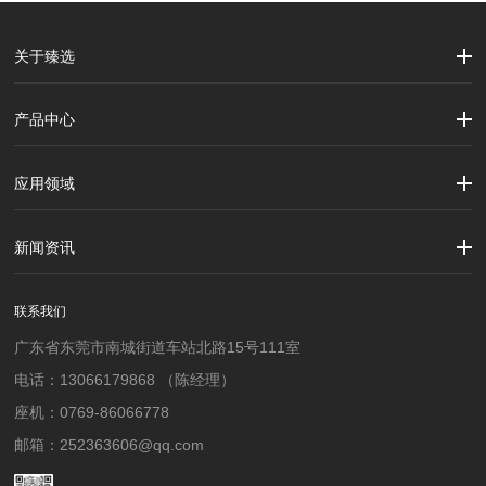
关于臻选
公司简介
企业文化
大事记
产品中心
劳保用品
焊接配件、焊接易耗品
钢材
焊接材料
测量计量工具
切割器械及器材
紧固件
吊索具
应用领域
建筑行业
加工制造行业
材料行业
新闻资讯
公司新闻
行业资讯
联系我们
广东省东莞市南城街道车站北路15号111室
电话：13066179868 （陈经理）
座机：0769-86066778
邮箱：252363606@qq.com