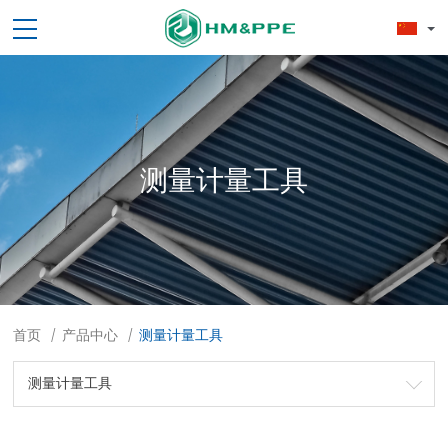
测量计量工具
首页
产品中心
测量计量工具
/
/
测量计量工具
劳保用品
焊接配件、焊接易耗品
钢材
焊接材料
测量计量工具
切割器械及器材
紧固件
吊索具