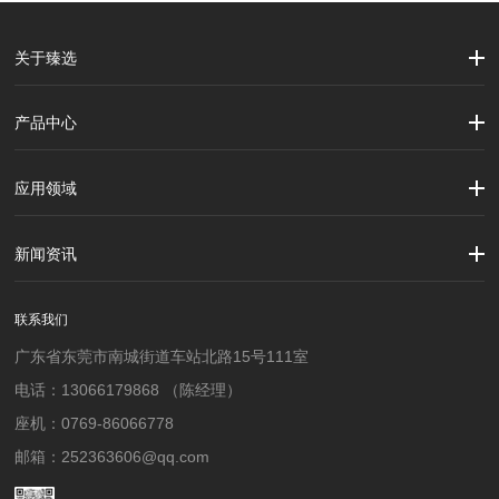
关于臻选
公司简介
企业文化
大事记
产品中心
劳保用品
焊接配件、焊接易耗品
钢材
焊接材料
测量计量工具
切割器械及器材
紧固件
吊索具
应用领域
建筑行业
加工制造行业
材料行业
新闻资讯
公司新闻
行业资讯
联系我们
广东省东莞市南城街道车站北路15号111室
电话：13066179868 （陈经理）
座机：0769-86066778
邮箱：252363606@qq.com