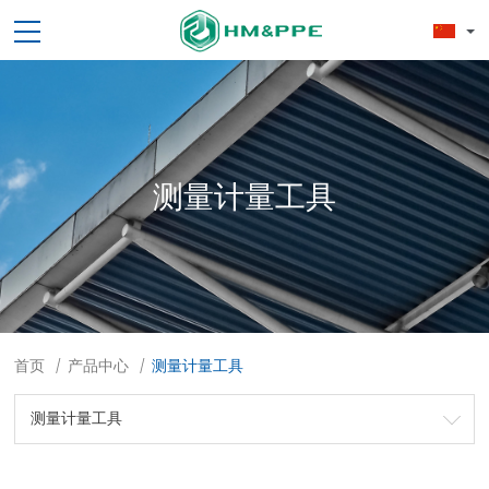
测量计量工具
首页
产品中心
测量计量工具
/
/
测量计量工具
劳保用品
焊接配件、焊接易耗品
钢材
焊接材料
测量计量工具
切割器械及器材
紧固件
吊索具