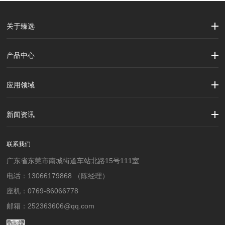
关于臻选
公司简介
企业文化
大事记
产品中心
劳保用品
焊接配件、焊接易耗品
钢材
焊接材料
测量计量工具
切割器械及器材
紧固件
吊索具
应用领域
建筑行业
加工制造行业
材料行业
新闻资讯
公司新闻
行业资讯
联系我们
广东省东莞市南城街道车站北路15号111室
电话：13066179868 （陈经理）
座机：0769-86066778
邮箱：252363606@qq.com