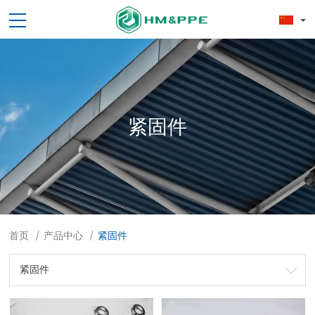
紧固件
首页
产品中心
紧固件
/
/
紧固件
劳保用品
焊接配件、焊接易耗品
钢材
焊接材料
测量计量工具
切割器械及器材
紧固件
吊索具