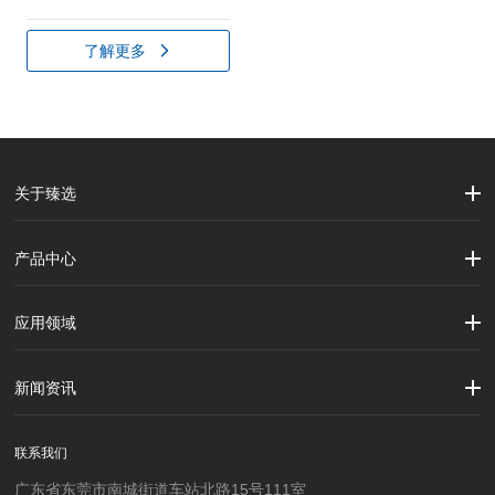
了解更多
关于臻选
公司简介
企业文化
大事记
产品中心
劳保用品
焊接配件、焊接易耗品
钢材
焊接材料
测量计量工具
切割器械及器材
紧固件
吊索具
应用领域
建筑行业
加工制造行业
材料行业
新闻资讯
公司新闻
行业资讯
联系我们
广东省东莞市南城街道车站北路15号111室