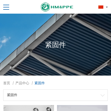
紧固件
首页
产品中心
紧固件
/
/
紧固件
劳保用品
焊接配件、焊接易耗品
钢材
焊接材料
测量计量工具
切割器械及器材
紧固件
吊索具