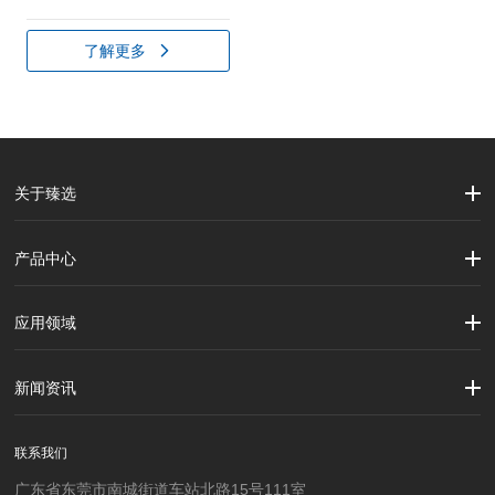
了解更多
关于臻选
公司简介
企业文化
大事记
产品中心
劳保用品
焊接配件、焊接易耗品
钢材
焊接材料
测量计量工具
切割器械及器材
紧固件
吊索具
应用领域
建筑行业
加工制造行业
材料行业
新闻资讯
公司新闻
行业资讯
联系我们
广东省东莞市南城街道车站北路15号111室