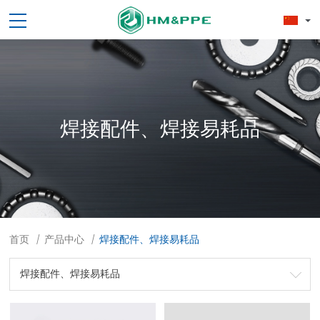
焊接配件、焊接易耗品
首页
产品中心
焊接配件、焊接易耗品
/
/
焊接配件、焊接易耗品
劳保用品
焊接配件、焊接易耗品
钢材
焊接材料
测量计量工具
切割器械及器材
紧固件
吊索具