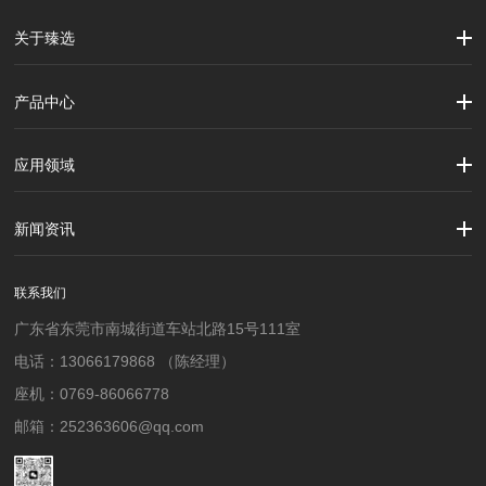
关于臻选
公司简介
企业文化
大事记
产品中心
劳保用品
焊接配件、焊接易耗品
钢材
焊接材料
测量计量工具
切割器械及器材
紧固件
吊索具
应用领域
建筑行业
加工制造行业
材料行业
新闻资讯
公司新闻
行业资讯
联系我们
广东省东莞市南城街道车站北路15号111室
电话：13066179868 （陈经理）
座机：0769-86066778
邮箱：252363606@qq.com