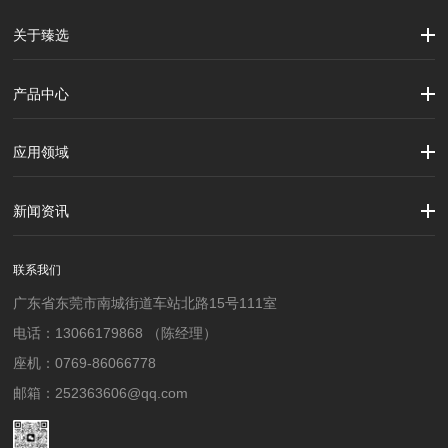
关于臻选
公司简介
企业文化
大事记
产品中心
劳保用品
焊接配件、焊接易耗品
钢材
焊接材料
测量计量工具
切割器械及器材
紧固件
吊索具
应用领域
建筑行业
加工制造行业
材料行业
新闻资讯
公司新闻
行业资讯
联系我们
广东省东莞市南城街道车站北路15号111室
电话：13066179868 （陈经理）
座机：0769-86066778
邮箱：252363606@qq.com