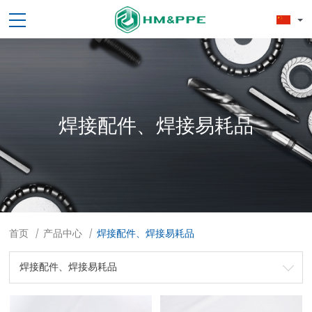
焊接配件、焊接易耗品
首页
产品中心
焊接配件、焊接易耗品
/
/
焊接配件、焊接易耗品
劳保用品
焊接配件、焊接易耗品
钢材
焊接材料
测量计量工具
切割器械及器材
紧固件
吊索具