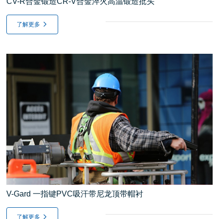
CV-R合金锻造CR-V合金淬火高温锻造批头
了解更多
V-Gard 一指键PVC吸汗带尼龙顶带帽衬
了解更多