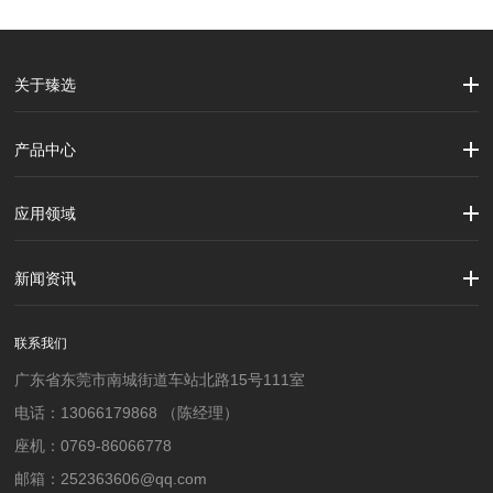
关于臻选
公司简介
企业文化
大事记
产品中心
劳保用品
焊接配件、焊接易耗品
钢材
焊接材料
测量计量工具
切割器械及器材
紧固件
吊索具
应用领域
建筑行业
加工制造行业
材料行业
新闻资讯
公司新闻
行业资讯
联系我们
广东省东莞市南城街道车站北路15号111室
电话：13066179868 （陈经理）
座机：0769-86066778
邮箱：252363606@qq.com