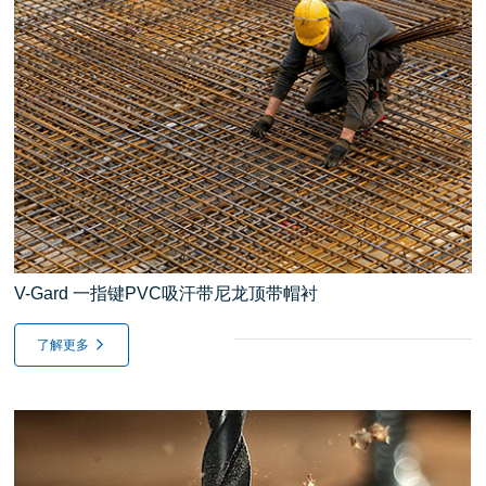
V-Gard 一指键PVC吸汗带尼龙顶带帽衬
了解更多