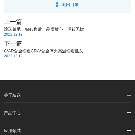
返回目录
上一篇
滚珠轴承，贴心售后，品质放心，运转无忧
2022.12.12
下一篇
CV-R合金锻造CR-V合金淬火高温锻造批头
2022.12.12
关于臻选
公司简介
企业文化
大事记
产品中心
劳保用品
焊接配件、焊接易耗品
钢材
焊接材料
测量计量工具
切割器械及器材
紧固件
吊索具
应用领域