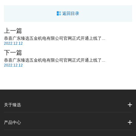
返回目录
上一篇
恭喜广东臻选五金机电有限公司官网正式开通上线了...
2022.12.12
下一篇
恭喜广东臻选五金机电有限公司官网正式开通上线了...
2022.12.12
关于臻选
公司简介
企业文化
大事记
产品中心
劳保用品
焊接配件、焊接易耗品
钢材
焊接材料
测量计量工具
切割器械及器材
紧固件
吊索具