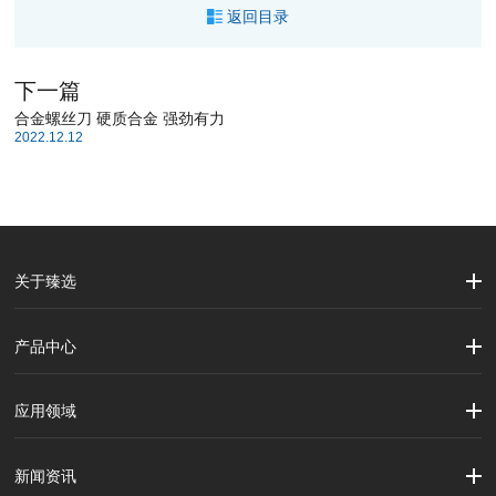
返回目录
下一篇
合金螺丝刀 硬质合金 强劲有力
2022.12.12
关于臻选
公司简介
企业文化
大事记
产品中心
劳保用品
焊接配件、焊接易耗品
钢材
焊接材料
测量计量工具
切割器械及器材
紧固件
吊索具
应用领域
建筑行业
加工制造行业
材料行业
新闻资讯