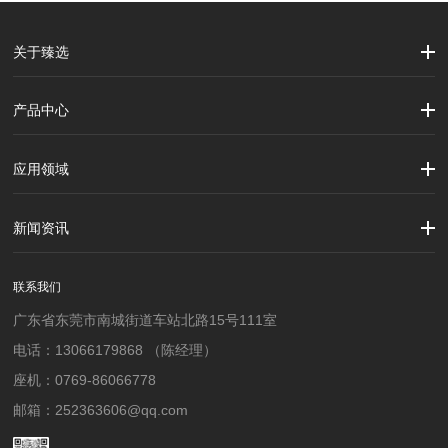
关于臻选
公司简介
企业文化
大事记
产品中心
劳保用品
焊接配件、焊接易耗品
钢材
焊接材料
测量计量工具
切割器械及器材
紧固件
吊索具
应用领域
建筑行业
加工制造行业
材料行业
新闻资讯
公司新闻
行业资讯
联系我们
广东省东莞市南城街道车站北路15号111室
电话：13066179868 （陈经理）
座机：0769-86066778
邮箱：252363606@qq.com