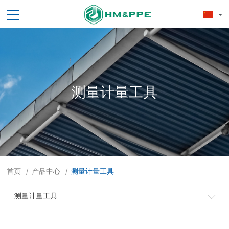
测量计量工具
首页
产品中心
测量计量工具
/
/
测量计量工具
劳保用品
焊接配件、焊接易耗品
钢材
焊接材料
测量计量工具
切割器械及器材
紧固件
吊索具